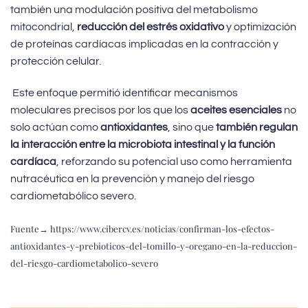
también una modulación positiva del metabolismo
mitocondrial,
reducción del estrés oxidativo
y optimización
de proteínas cardíacas implicadas en la contracción y
protección celular.
Este enfoque permitió identificar mecanismos
moleculares precisos por los que los
aceites esenciales
no
solo actúan como
antioxidantes
, sino que
también regulan
la interacción entre la microbiota intestinal y la función
cardíaca
, reforzando su potencial uso como herramienta
nutracéutica en la prevención y manejo del riesgo
cardiometabólico severo.
Fuente→
https://www.cibercv.es/noticias/confirman-los-efectos-
antioxidantes-y-prebioticos-del-tomillo-y-oregano-en-la-reduccion-
del-riesgo-cardiometabolico-severo