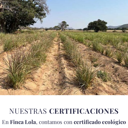
NUESTRAS
CERTIFICACIONES
En
Finca Lola
, contamos con
certificado ecológico