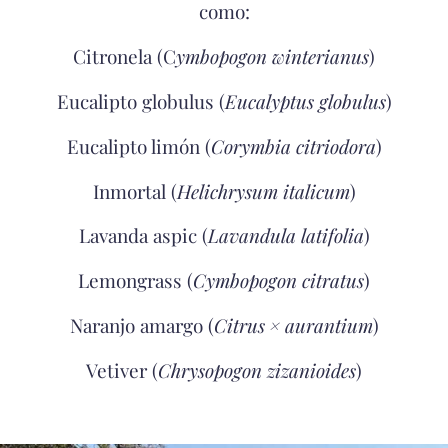
como:
Citronela (C
ymbopogon winterianus
)
Eucalipto globulus (
Eucalyptus globulus
)
Eucalipto limón (
Corymbia citriodora
)
Inmortal (
Helichrysum italicum
)
Lavanda aspic (
Lavandula latifolia
)
Lemongrass (
Cymbopogon citratus
)
Naranjo amargo (
Citrus × aurantium
)
Vetiver (
Chrysopogon zizanioides
)