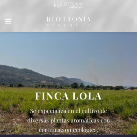
Saltar
By:
al
contenido
FINCA LOLA
Se especializa en el cultivo de
diversas plantas aromáticas con
certificación ecológica,