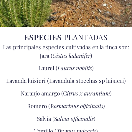
ESPECIES
PLANTADAS
Las principales especies cultivadas en la finca son:
Jara (
Cistus ladanifer
)
Laurel (
Laurus nobilis
)
Lavanda luisieri (Lavandula stoechas sp luisieri)
Naranjo amargo (C
itrus x aurantium
)
Romero (R
osmarinus officinalis
)
Salvia (S
alvia officinalis
)
Tomillo (
Thymus vulgaris
)