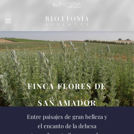
Saltar
By:
al
contenido
FINCA FLORES DE
SAN AMADOR
Entre paisajes de gran belleza y
el encanto de la dehesa