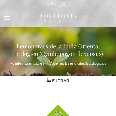
Saltar
By:
al
contenido
Lemongrass de la India Oriental
Ecológico (Cymbopogon flexuosus)
Aceites Esenciales
/
Aceites Esenciales Ecológicos
FILTRAR