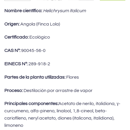
Nombre científico:
Helichrysum italicum
Origen:
Angola (Finca Lola)
Certificado:
Ecológico
CAS Nº:
90045-56-0
EINECS Nº:
289-918-2
Partes de la planta utilizadas:
Flores
Proceso:
Destilación por arrastre de vapor
Principales componentes:
Acetato de nerilo, italidiona, γ-
curcumeno, alfa-pineno, linalool, 1,8-cineol, beta-
cariofileno, neryl acetato, diones (italicona, italidiona),
limoneno