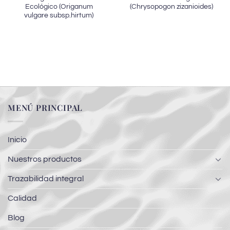
Ecológico (Origanum
(Chrysopogon zizanioides)
vulgare subsp.hirtum)
MENÚ PRINCIPAL
Inicio
Nuestros productos
Trazabilidad integral
Calidad
Blog